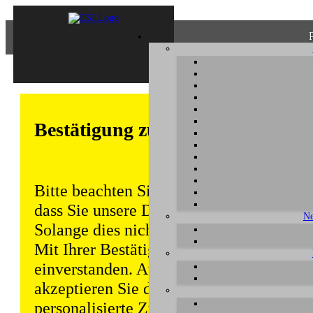
Bestätigung zum Datenschutz
Bitte beachten Sie, dass einige Funktion
dass Sie unsere Datenschutzerklärung ke
Ne
Solange dies nicht erfolgt, wird dieser 
Mit Ihrer Bestätigung sind Sie auch mit
einverstanden. Auch unabhängig von ei
akzeptieren Sie durch die weitere Nutzun
personalisierte Zugriffsdaten gemäß uns