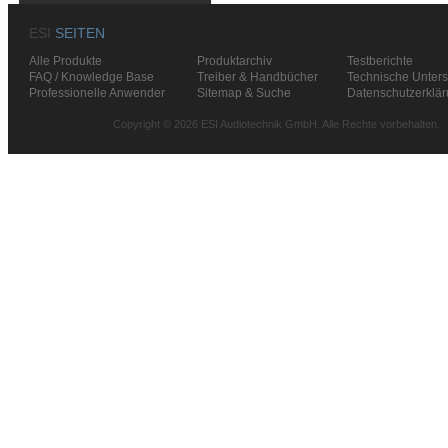
ESI
SEITEN
Alle Produkte
Produktarchiv
Testberichte
FAQ / Knowledge Base
Treiber & Handbücher
Technische Unters
Professionelle Anwender
Sitemap & Suche
Datenschutzerklä
Copyright © 2026 ESI Audiotechnik GmbH. Alle Rechte vorbehalten.