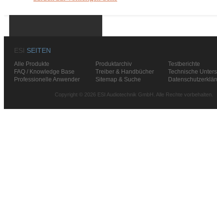
ESI
SEITEN
Alle Produkte
Produktarchiv
Testberichte
FAQ / Knowledge Base
Treiber & Handbücher
Technische Unters
Professionelle Anwender
Sitemap & Suche
Datenschutzerklä
Copyright © 2026 ESI Audiotechnik GmbH. Alle Rechte vorbehalten.