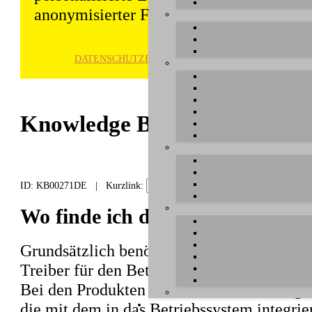
anonymisierter Form gespeichert und wei
DATENSCHUTZ­ERKLÄRUNG
HINWE
Knowledge Base / FAQ
ID: KB00271DE | Kurzlink:
Wo finde ich den Windows Trei
Grundsätzlich benötigen
M4U eX
und
M8U
Treiber für den Betrieb unter Windows 7,
Bei den Produkten handelt es sich um soge
die mit dem in das Betriebssystem integri