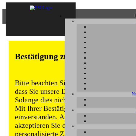
Bestätigung zum Datenschutz
Bitte beachten Sie, dass einige Funktion
dass Sie unsere Datenschutzerklärung ke
Ne
Solange dies nicht erfolgt, wird dieser 
Mit Ihrer Bestätigung sind Sie auch mit
einverstanden. Auch unabhängig von ei
akzeptieren Sie durch die weitere Nutzun
personalisierte Zugriffsdaten gemäß uns