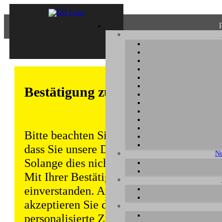
Bestätigung zum Datenschutz
Bitte beachten Sie, dass einige Funktion
dass Sie unsere Datenschutzerklärung ke
Ne
Solange dies nicht erfolgt, wird dieser 
Mit Ihrer Bestätigung sind Sie auch mit
einverstanden. Auch unabhängig von ei
akzeptieren Sie durch die weitere Nutzun
personalisierte Zugriffsdaten gemäß uns