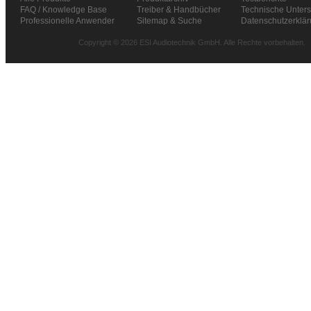
FAQ / Knowledge Base
Treiber & Handbücher
Technische Unters
Professionelle Anwender
Sitemap & Suche
Datenschutzerklä
Copyright © 2026 ESI Audiotechnik GmbH. Alle Rechte vorbehalten.