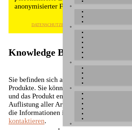
anonymisierter Form gespeichert und wei
DATENSCHUTZ­ERKLÄRUNG
HINWE
Knowledge Base / FAQ
Sie befinden sich auf der Datenbank mit I
Produkte. Sie können nach Stichwörtern su
und das Produkt entsprechende Artikel fin
Auflistung aller Artikel der Knowledge Bas
die Informationen in diesem Bereich, bevo
kontaktieren
.