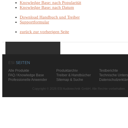
Knowledge Base: nach Popularität
Knowledge Base: nach Datum
Download Handbuch und Treiber
Supportformular
zurück zur vorherigen Seite
ESI
SEITEN
Alle Produkte
Produktarchiv
Testberichte
FAQ / Knowledge Base
Treiber & Handbücher
Technische Unters
Professionelle Anwender
Sitemap & Suche
Datenschutzerklä
Copyright © 2026 ESI Audiotechnik GmbH. Alle Rechte vorbehalten.