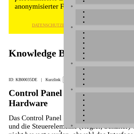
anonymisierter Form gespeichert und wei
DATENSCHUTZ­ERKLÄRUNG
HINWE
Knowledge Base / FAQ
ID: KB00035DE | Kurzlink:
Control Panel zeigt "disabled" 
Hardware
Das Control Panel Ihrer USB Audiohardware
und die Steuerelemente (Regler, Schalter)