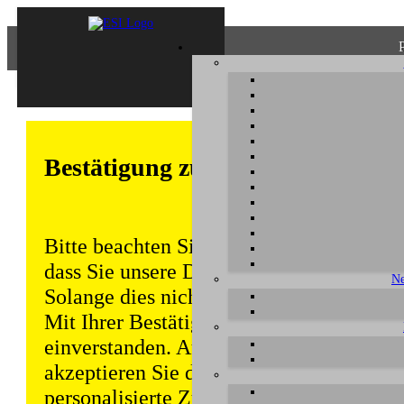
Bestätigung zum Datenschutz
Bitte beachten Sie, dass einige Funktion
dass Sie unsere Datenschutzerklärung ke
Ne
Solange dies nicht erfolgt, wird dieser 
Mit Ihrer Bestätigung sind Sie auch mit
einverstanden. Auch unabhängig von ei
akzeptieren Sie durch die weitere Nutzun
personalisierte Zugriffsdaten gemäß uns