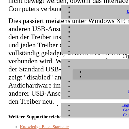
nicht bewegt werden, obwohl das Interfac
Computers verbunden ist und der Treiber in
K
Dies passiert meistens unter Windows XP,
anderen USB-Anschluss angeschlossen wur
den der Treiber installiert wurde. Window
und jeden Treiber den USB-Anschluss und 
vollständig geladen, wenn das Gerät mit 
UN
verbunden wird. Wenn Sie eine andere Ver
der Standard USB-Ttreiber geladen, d.h. un
zeigt "disabled" an. Um dies zu verhindern,
Audiohardware immer an den gleichen Por
anderer USB-Anschluss daurhaft verwendet w
den Treiber neu.
Engl
Ger
Chi
Weitere Supportbereiche
Knowledge Base: Startseite