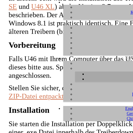
SE
und
U46 XL
) ab der Version 3.7 unter
K
beschrieben. Der Ablauf unter Windows V
Windows 8.1 ist praktisch identisch. Eine 
älteren Treibern (bis zur Version 3.6) find
Vorbereitung
Falls U46 mit Ihrem Computer über das US
UN
dieses bitte aus. Später während der Instal
angeschlossen.
Stellen Sie sicher, dass Sie den Treiber h
ZIP-Datei entpackt
haben.
Installation
Engl
Ger
Chi
Sie starten die Installation per Doppelklic
einer .exe Datei innerhalb des Treiberdown