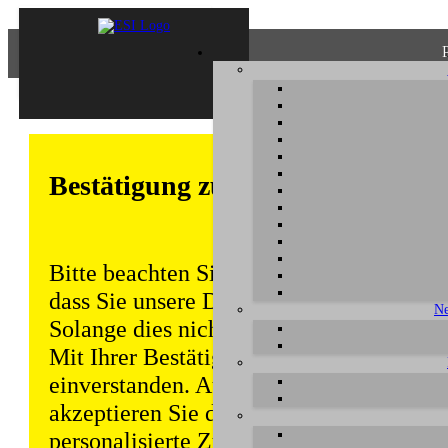
Bestätigung zum Datenschutz
Bitte beachten Sie, dass einige Funktion
dass Sie unsere Datenschutzerklärung ke
Ne
Solange dies nicht erfolgt, wird dieser 
Mit Ihrer Bestätigung sind Sie auch mit
einverstanden. Auch unabhängig von ei
akzeptieren Sie durch die weitere Nutzun
personalisierte Zugriffsdaten gemäß uns