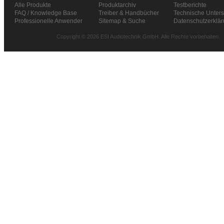
Alle Produkte
Produktarchiv
Testberichte
FAQ / Knowledge Base
Treiber & Handbücher
Technische Unters
Professionelle Anwender
Sitemap & Suche
Datenschutzerklä
Copyright © 2026 ESI Audiotechnik GmbH. Alle Rechte vorbehalten.