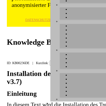
anonymisierter Form gespeichert und wei
DATENSCHUTZ­ERKLÄRUNG
HINWE
Knowledge Base / FAQ
ID: KB00236DE | Kurzlink:
Installation der U46 Serie unter
v3.7)
Einleitung
In diesem Text wird die Installation des Tr