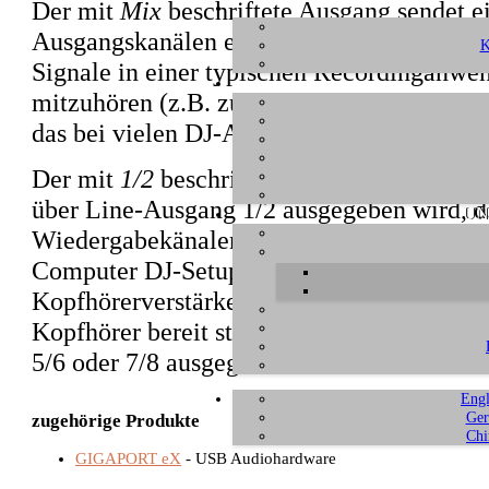
Der mit
Mix
beschriftete Ausgang sendet e
Ausgangskanälen erzeugt wird (1/2, 3/4, 5/
K
Signale in einer typischen Recordinganwe
mitzuhören (z.B. zum Abhören oder einfach 
das bei vielen DJ-Anwendungen nicht opti
Der mit
1/2
beschriftete Ausgang sendet im
über Line-Ausgang 1/2 ausgegeben wird, d.
UN
Wiedergabekänalen 3 bis 8. Dadurch kan
Computer DJ-Setups ohne einen externen D
Kopfhörerverstärker genutzt werden, da Ka
Kopfhörer bereit steht, während andere Si
5/6 oder 7/8 ausgegeben werden können.
Engl
Ger
zugehörige Produkte
Chi
GIGAPORT eX
- USB Audiohardware