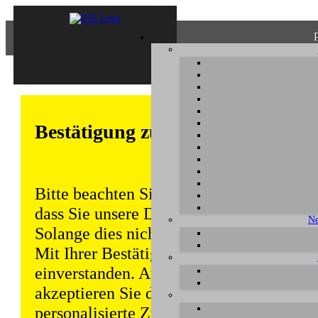
Bestätigung zum Datenschutz
Bitte beachten Sie, dass einige Funktion
dass Sie unsere Datenschutzerklärung ke
Ne
Solange dies nicht erfolgt, wird dieser 
Mit Ihrer Bestätigung sind Sie auch mit
einverstanden. Auch unabhängig von ei
akzeptieren Sie durch die weitere Nutzun
personalisierte Zugriffsdaten gemäß uns