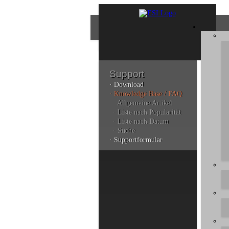
Support
· Download
Bes
· Knowledge Base / FAQ
· Allgemeine Artikel
· Liste nach Popularität
· Liste nach Datum
Bitt
· Suche
dere
· Supportformular
Sie
durc
ano