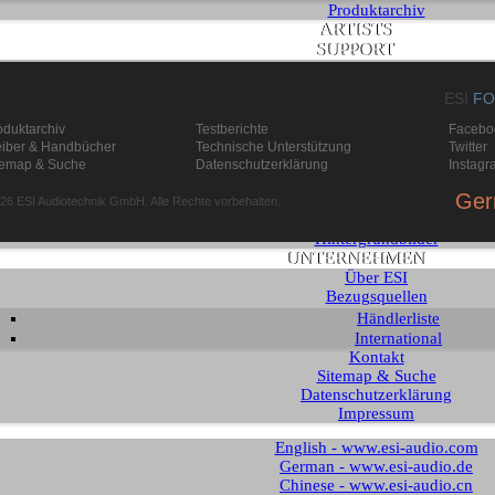
Produktarchiv
ARTISTS
SUPPORT
Download
Knowledge Base / FAQ
ESI
FO
Supportformular
MEDIEN
oduktarchiv
Testberichte
Facebo
Testberichte
eiber & Handbücher
Technische Unterstützung
Twitter
Prospekte
temap & Suche
Datenschutzerklärung
Instagr
Produktbilder
Ger
Produktvideos
26 ESI Audiotechnik GmbH. Alle Rechte vorbehalten.
Logo Grafik
Hintergrundbilder
UNTERNEHMEN
Über ESI
Bezugsquellen
Händlerliste
International
Kontakt
Sitemap & Suche
Datenschutzerklärung
Impressum
English - www.esi-audio.com
German - www.esi-audio.de
Chinese - www.esi-audio.cn