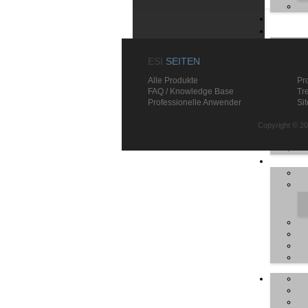
ESI
SEITEN
Alle Produkte
Pr
FAQ / Knowledge Base
Tr
Professionelle Anwender
Si
Copyright © 20