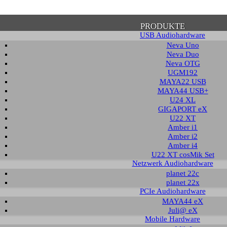
PRODUKTE
USB Audiohardware
Neva Uno
Neva Duo
Neva OTG
UGM192
MAYA22 USB
tätigung zum Datenschutz
MAYA44 USB+
U24 XL
GIGAPORT eX
U22 XT
e beachten Sie, dass einige Funktionen dieser Webseite voraussetzen, dass Sie
Amber i1
n Inhalt zustimmen. Solange dies nicht erfolgt, wird dieser Hinweis sporadisch
Amber i2
 auch mit der Verwendung von Cookies einverstanden. Auch unabhängig von ei
Amber i4
h die weitere Nutzung dieser Webseite, dass nicht personalisierte Zugriffsdat
U22 XT cosMik Set
nymisierter Form gespeichert und weiter verarbeitet werden können.
Netzwerk Audiohardware
planet 22c
planet 22x
DATENSCHUTZ­ERKLÄRUNG
HINWEIS AUSBLE
PCIe Audiohardware
MAYA44 eX
Juli@ eX
Mobile Hardware