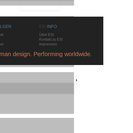
LGEN
ESI
INFO
ok
Über ESI
Kontakt zu ESI
am
Impressum
man design. Performing worldwide.