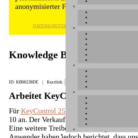
anonymisierter Form gespeichert und wei
DATENSCHUTZ­ERKLÄRUNG
HINWE
Knowledge Base / FAQ
ID: KB00238DE | Kurzlink:
Arbeitet KeyControl 25/49 mit 
Für
KeyControl 25
und
KeyControl 49
biet
10 an. Der Verkauf beider Produkte wurde be
Eine weitere Treiberentwicklung findet nic
Anwender haben jedoch berichtet, dass un