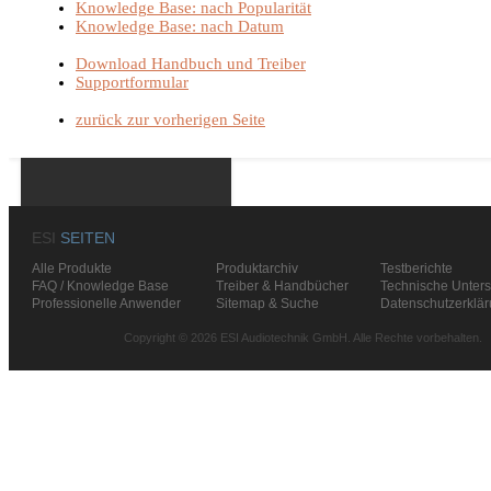
Knowledge Base: nach Popularität
Knowledge Base: nach Datum
Download Handbuch und Treiber
Supportformular
zurück zur vorherigen Seite
ESI
SEITEN
Alle Produkte
Produktarchiv
Testberichte
FAQ / Knowledge Base
Treiber & Handbücher
Technische Unters
Professionelle Anwender
Sitemap & Suche
Datenschutzerklä
Copyright © 2026 ESI Audiotechnik GmbH. Alle Rechte vorbehalten.