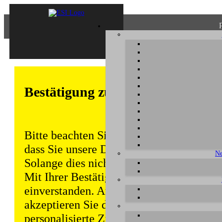
Bestätigung zum Datenschutz
Bitte beachten Sie, dass einige Funktion
dass Sie unsere Datenschutzerklärung ke
Ne
Solange dies nicht erfolgt, wird dieser 
Mit Ihrer Bestätigung sind Sie auch mit
einverstanden. Auch unabhängig von ei
akzeptieren Sie durch die weitere Nutzun
personalisierte Zugriffsdaten gemäß uns