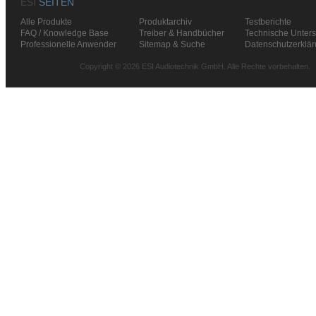
ESI
SEITEN
Alle Produkte
Produktarchiv
Testberichte
FAQ / Knowledge Base
Treiber & Handbücher
Technische Unters
Professionelle Anwender
Sitemap & Suche
Datenschutzerklä
Copyright © 2026 ESI Audiotechnik GmbH. Alle Rechte vorbehalten.