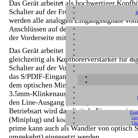
Das Gerät arbeitet als hochwertiger Kopfh
Schalter auf der Frontblende auf
ANALOG
K
werden alle analogen Eingangssignale vo
Anschlüssen auf der Rückseite zum 6.3m
der Vorderseite mit regelbarem Pegel ausg
Das Gerät arbeitet auch als hochwertiger 
gleichzeitig als Kopfhörerverstärker für 
UN
Schalter auf der Vorderseite auf DIGITAL g
das S/PDIF-Eingangssignal wahlweise vom
dem optischen Miniplug-Eingang auf der 
3.5mm-Klinkenausgang auf der Vorderseite
den Line-Ausgang (Cinch) auf der Rückseit
Betriebsart wird das digitale Eingangssign
Engl
(Miniplug) und koaxialen (Cinch) S/PDIF
Ger
Chi
prime kann auch als Wandler von optisch
umgekehrt) eingesetzt werden.