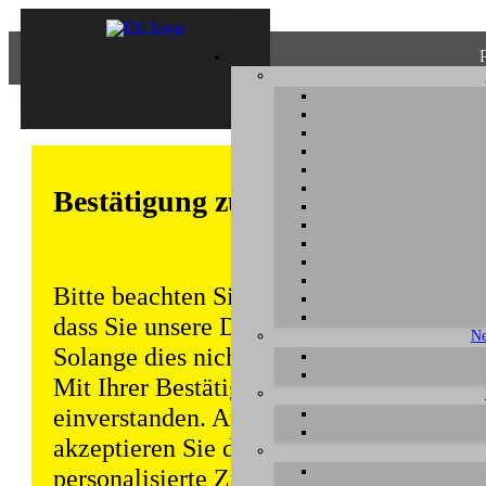
Bestätigung zum Datenschutz
Bitte beachten Sie, dass einige Funktion
dass Sie unsere Datenschutzerklärung ke
Ne
Solange dies nicht erfolgt, wird dieser 
Mit Ihrer Bestätigung sind Sie auch mit
einverstanden. Auch unabhängig von ei
akzeptieren Sie durch die weitere Nutzun
personalisierte Zugriffsdaten gemäß uns