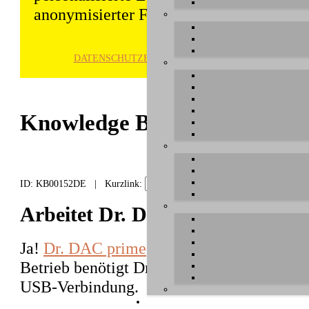
anonymisierter Form gespeichert und wei
DATENSCHUTZ­ERKLÄRUNG
HINWE
Knowledge Base / FAQ
ID: KB00152DE | Kurzlink:
Arbeitet Dr. DAC prime ohne C
Ja!
Dr. DAC prime
arbeitet auch ohne PC 
Betrieb benötigt Dr. DAC prime nur die
ex
USB-Verbindung.